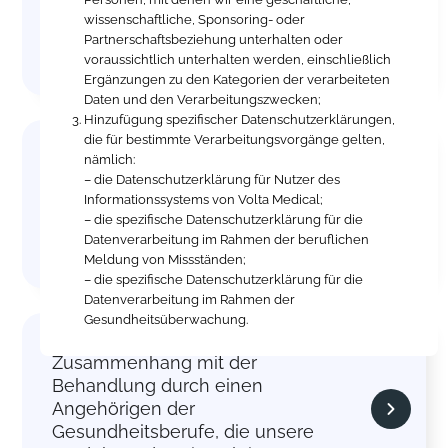
(Ärzte und/oder Probanden, deren
wissenschaftliche, Sponsoring- oder
Partnerschaftsbeziehung unterhalten oder
Daten für Forschungs- und/oder
voraussichtlich unterhalten werden, einschließlich
Studienzwecke verwendet werden)
Ergänzungen zu den Kategorien der verarbeiteten
Daten und den Verarbeitungszwecken;
Hinzufügung spezifischer Datenschutzerklärungen,
die für bestimmte Verarbeitungsvorgänge gelten,
Datenschutzrichtlinien für Personen,
nämlich:
mit denen wir eine geschäftliche,
– die Datenschutzerklärung für Nutzer des
wissenschaftliche, Sponsoring-
Informationssystems von Volta Medical;
oder Partnerschaftsbeziehung
– die spezifische Datenschutzerklärung für die
unterhalten oder voraussichtlich
Datenverarbeitung im Rahmen der beruflichen
unterhalten werden
Meldung von Missständen;
– die spezifische Datenschutzerklärung für die
Datenverarbeitung im Rahmen der
Gesundheitsüberwachung.
Haftungsausschlüsse im
Zusammenhang mit der
Behandlung durch einen
Angehörigen der
Gesundheitsberufe, die unsere