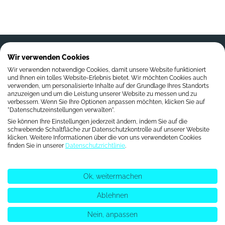
Wir verwenden Cookies
Wir verwenden notwendige Cookies, damit unsere Website funktioniert
und Ihnen ein tolles Website-Erlebnis bietet. Wir möchten Cookies auch
verwenden, um personalisierte Inhalte auf der Grundlage Ihres Standorts
anzuzeigen und um die Leistung unserer Website zu messen und zu
verbessern. Wenn Sie Ihre Optionen anpassen möchten, klicken Sie auf
Volta AF-Xplorer II
"Datenschutzeinstellungen verwalten".
VoltaPlex
Sie können Ihre Einstellungen jederzeit ändern, indem Sie auf die
schwebende Schaltfläche zur Datenschutzkontrolle auf unserer Website
Karriere
klicken. Weitere Informationen über die von uns verwendeten Cookies
Über uns
finden Sie in unserer
Datenschutzrichtlinie
.
Kontakt
Benutzerhandbuch
Ok, weitermachen
Referenzen
Ablehnen
Verhaltenskodex
Nein, anpassen
Datenschutzbestimmungen