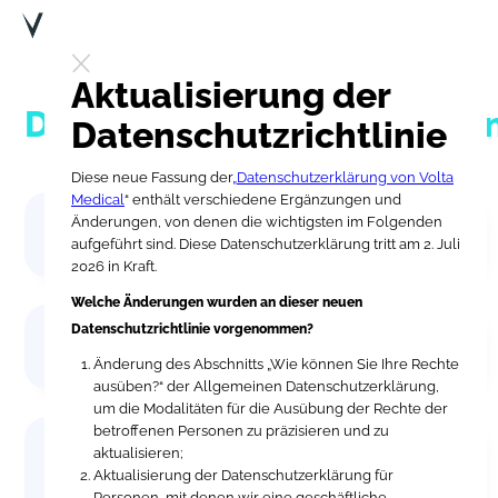
Aktualisierung der
Datenschutzbestimmunge
Datenschutzrichtlinie
Diese neue Fassung der
„Datenschutzerklärung von Volta
Medical
“ enthält verschiedene Ergänzungen und
Allgemeine Politik zum Schutz
Änderungen, von denen die wichtigsten im Folgenden
personenbezogener Daten
aufgeführt sind. Diese Datenschutzerklärung tritt am 2. Juli
2026 in Kraft.
Welche Änderungen wurden an dieser neuen
Datenschutzrichtlinie vorgenommen?
Datenschutzrichtlinie für externe
Bewerberinnen und Bewerber
Änderung des Abschnitts „Wie können Sie Ihre Rechte
ausüben?“ der Allgemeinen Datenschutzerklärung,
um die Modalitäten für die Ausübung der Rechte der
betroffenen Personen zu präzisieren und zu
Datenschutzerklärung für Personen,
aktualisieren;
die an unseren Forschungen und
Aktualisierung der Datenschutzerklärung für
klinischen Studien teilnehmen
Personen, mit denen wir eine geschäftliche,