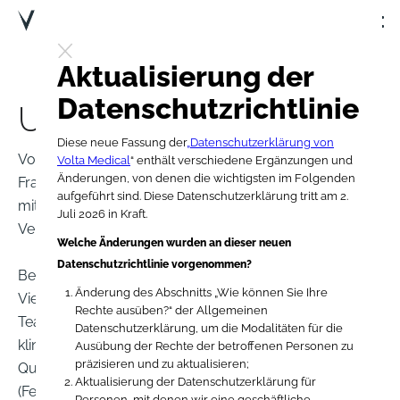
Aktualisierung der
Datenschutzrichtlinie
Unser
Team
Diese neue Fassung der
„Datenschutzerklärung von
Volta ist ein internationales Team mit Mitarbeitern in
Volta Medical
“ enthält verschiedene Ergänzungen und
Änderungen, von denen die wichtigsten im Folgenden
Frankreich, den USA und Deutschland. Wir haben
aufgeführt sind. Diese Datenschutzerklärung tritt am 2.
mittlerweile über 100 Mitglieder in Europa und den
Juli 2026 in Kraft.
Vereinigten Staaten.
Welche Änderungen wurden an dieser neuen
Datenschutzrichtlinie vorgenommen?
Bei Volta Medical haben wir das Glück, über eine
Änderung des Abschnitts „Wie können Sie Ihre
Vielzahl unterschiedlicher Teams zu verfügen. Unsere
Rechte ausüben?“ der Allgemeinen
Teams für Technik, Produktentwicklung, Daten,
Datenschutzerklärung, um die Modalitäten für die
klinische und regulatorische Angelegenheiten sowie
Ausübung der Rechte der betroffenen Personen zu
präzisieren und zu aktualisieren;
Qualität arbeiten hart daran, unsere Geschäftsteams
Aktualisierung der Datenschutzerklärung für
(Feld- und klinische Entwicklung, Marketing und
Personen, mit denen wir eine geschäftliche,