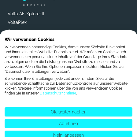
Volta AF-Xplorer II
VoltaPlex
Karriere
Über uns
Wir verwenden Cookies
Wir verwenden notwendige Cookies, damit unsere Website funktioniert
Kontakt
und Ihnen ein tolles Website-Erlebnis bietet. Wir möchten Cookies auch
verwenden, um personalisierte Inhalte auf der Grundlage Ihres Standorts
Benutzerhandbuch
anzuzeigen und um die Leistung unserer Website zu messen und zu
Referenzen
verbessern. Wenn Sie Ihre Optionen anpassen möchten, klicken Sie auf
"Datenschutzeinstellungen verwalten".
Verhaltenskodex
Sie können Ihre Einstellungen jederzeit ändern, indem Sie auf die
schwebende Schaltfläche zur Datenschutzkontrolle auf unserer Website
Datenschutzbestimmungen
klicken. Weitere Informationen über die von uns verwendeten Cookies
finden Sie in unserer
Datenschutzrichtlinie
.
Nutzungsbedingungen
Rechtliche Erwähnungen
CNIL & Transparenz
Ok, weitermachen
Ablehnen
Nein, anpassen